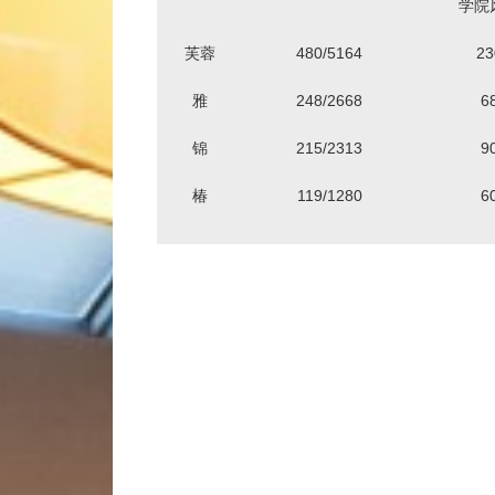
学院
芙蓉
480/5164
23
雅
248/2668
6
锦
215/2313
9
椿
119/1280
6