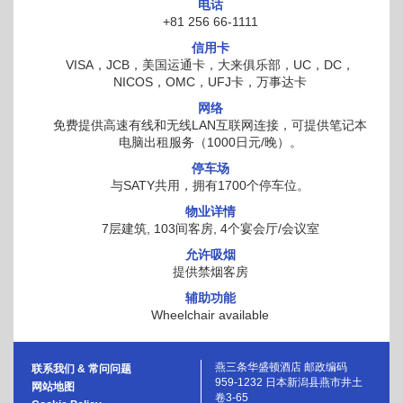
电话
+81 256 66-1111
信用卡
VISA，JCB，美国运通卡，大来俱乐部，UC，DC，
NICOS，OMC，UFJ卡，万事达卡
网络
免费提供高速有线和无线LAN互联网连接，可提供笔记本
电脑出租服务（1000日元/晚）。
停车场
与SATY共用，拥有1700个停车位。
物业详情
7层建筑, 103间客房, 4个宴会厅/会议室
允许吸烟
提供禁烟客房
辅助功能
Wheelchair available
燕三条华盛顿酒店 邮政编码
联系我们 & 常问问题
959-1232 日本新潟县燕市井土
网站地图
卷3-65