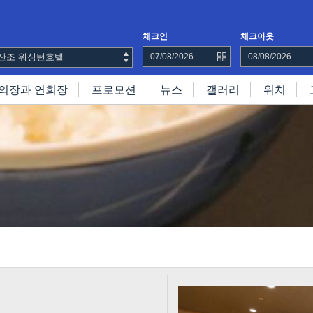
체크인
체크아웃
조 워싱턴호텔
의장과 연회장
프로모션
뉴스
갤러리
위치