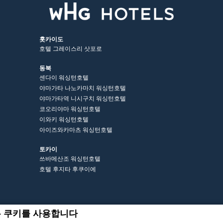
홋카이도
호텔 그레이스리 삿포로
동북
센다이 워싱턴호텔
야마가타 나노카마치 워싱턴호텔
야마가타역 니시구치 워싱턴호텔
코오리야마 워싱턴호텔
이와키 워싱턴호텔
아이즈와카마츠 워싱턴호텔
토카이
쓰바메산조 워싱턴호텔
호텔 후지타 후쿠이에
는 쿠키를 사용합니다