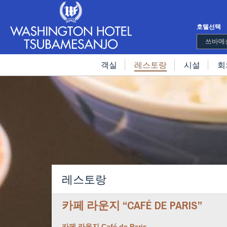
호텔선택
쓰바메산
객실
레스토랑
시설
회
레스토랑
카페 라운지 “CAFÉ DE PARIS”
카페 라운지 Café de Paris