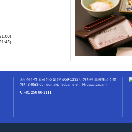
1:00)
1:45)
츠바메산죠 워싱턴호텔 (우)959-1232 니가타현 쓰바메시 이도
마키 3-65(3-65, Idomaki, Tsubame-shi, Niigata, Japan)
+81 256 66-1111